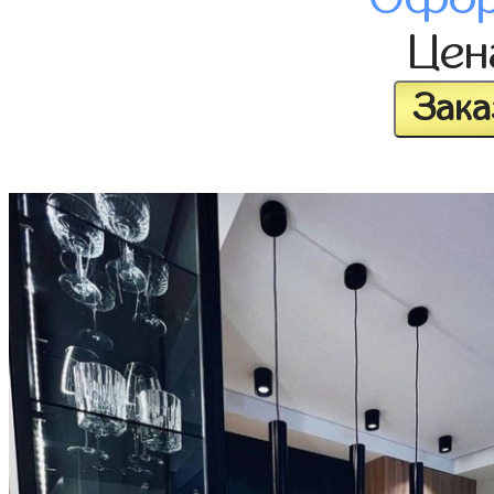
Це
Зака