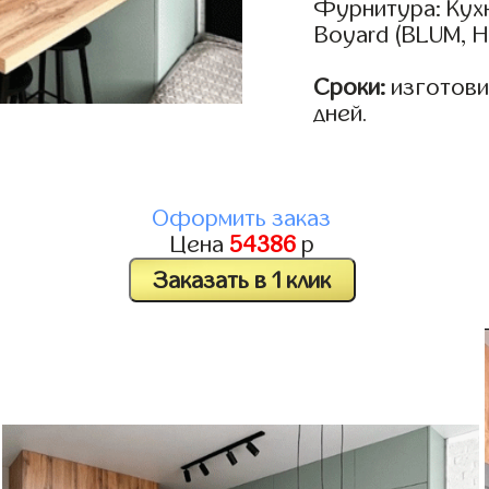
Фурнитура: Кух
Boyard (BLUM, H
Сроки:
изготовим
дней.
Оформить заказ
Цена
54386
р
Заказать в 1 клик