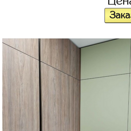
Це
Зака