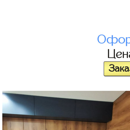
Офор
Це
Зака