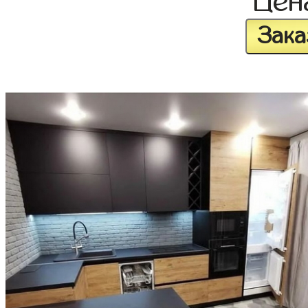
Це
Зака