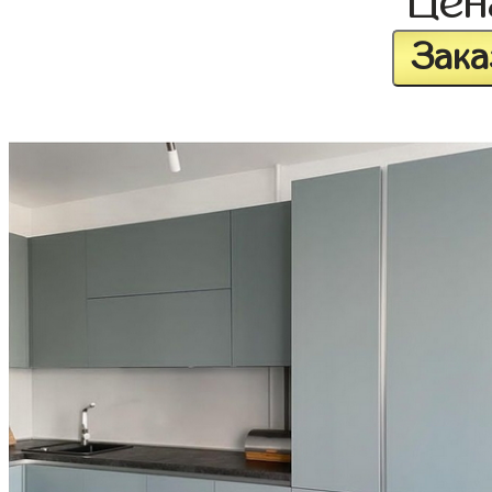
Це
Зака