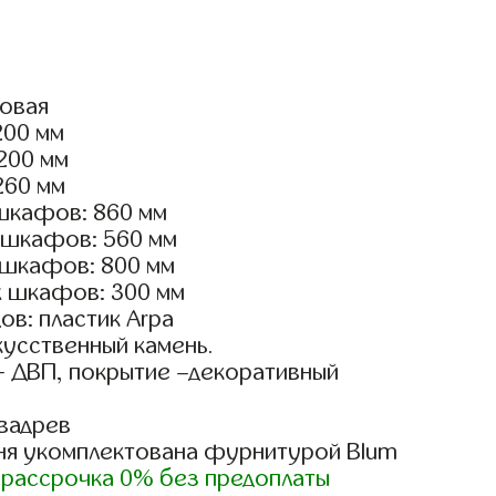
ловая
200 мм
2200 мм
260 мм
шкафов: 860 мм
 шкафов: 560 мм
 шкафов: 800 мм
х шкафов: 300 мм
в: пластик Arpa
кусственный камень.
- ДВП, покрытие –декоративный
вадрев
ня укомплектована фурнитурой Blum
)
рассрочка 0% без предоплаты