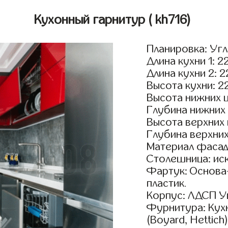
Кухонный гарнитур
( kh716)
Планировка: Уг
Длина кухни 1: 2
Длина кухни 2: 
Высота кухни: 2
Высота нижних 
Глубина нижних
Высота верхних
Глубина верхни
Материал фасадо
Столешница: ис
Фартук: Основа
пластик.
Корпус: ЛДСП У
Фурнитура: Кух
(Boyard, Hettich