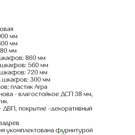
ловая
000 мм
600 мм
180 мм
шкафов: 860 мм
 шкафов: 560 мм
 шкафов: 720 мм
х шкафов: 300 мм
в: пластик Arpa
ова - влагостойкое ДСП 38 мм,
ик.
- ДВП, покрытие –декоративный
вадрев
ня укомплектована фурнитурой