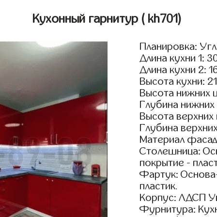
Кухонный гарнитур
( kh701)
Планировка: Уг
Длина кухни 1: 3
Длина кухни 2: 1
Высота кухни: 2
Высота нижних 
Глубина нижних
Высота верхних
Глубина верхни
Материал фасадо
Столешница: Осн
покрытие - пласт
Фартук: Основа
пластик.
Корпус: ЛДСП У
Фурнитура: Кух