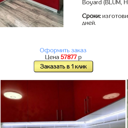
Boyard (BLUM, H
Сроки:
изготовим
дней.
Оформить заказ
Цена
57877
р
Заказать в 1 клик