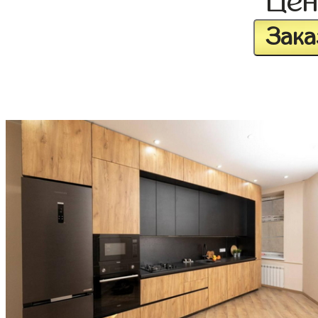
Це
Зака