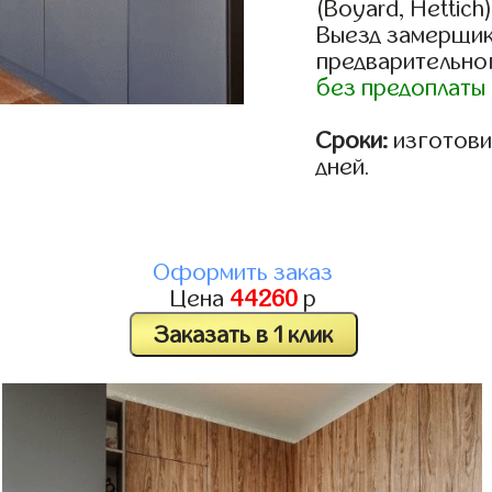
(Boyard, Hettich
Выезд замерщик
предварительно
без предоплаты
Сроки:
изготовим
дней.
Оформить заказ
Цена
44260
р
Заказать в 1 клик