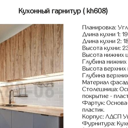
Кухонный гарнитур
( kh608)
Планировка: Уг
Длина кухни 1: 1
Длина кухни 2: 1
Высота кухни: 2
Высота нижних 
Глубина нижних
Высота верхних
Глубина верхни
Материал фасад
Столешница: Осн
покрытие - пласт
Фартук: Основа
пластик.
Корпус: ЛДСП У
Фурнитура: Кух