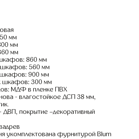
ловая
950 мм
800 мм
360 мм
шкафов: 860 мм
 шкафов: 560 мм
 шкафов: 900 мм
х шкафов: 300 мм
ов: МДФ в пленке ПВХ
ова - влагостойкое ДСП 38 мм,
ик.
- ДВП, покрытие –декоративный
вадрев
ня укомплектована фурнитурой Blum