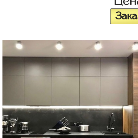
Це
Зака