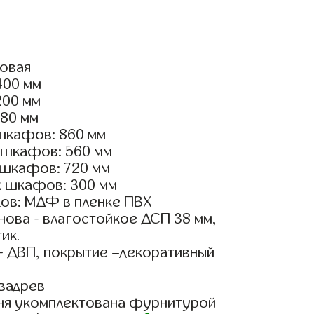
ловая
400 мм
200 мм
180 мм
шкафов: 860 мм
 шкафов: 560 мм
 шкафов: 720 мм
х шкафов: 300 мм
ов: МДФ в пленке ПВХ
ова - влагостойкое ДСП 38 мм,
ик.
- ДВП, покрытие –декоративный
вадрев
ня укомплектована фурнитурой