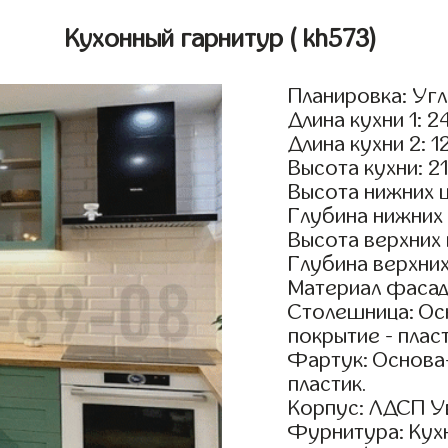
Кухонный гарнитур
( kh573)
Планировка: Уг
Длина кухни 1: 2
Длина кухни 2: 1
Высота кухни: 2
Высота нижних 
Глубина нижних
Высота верхних
Глубина верхни
Материал фасад
Столешница: Осн
покрытие - пласт
Фартук: Основа
пластик.
Корпус: ЛДСП У
Фурнитура: Кух