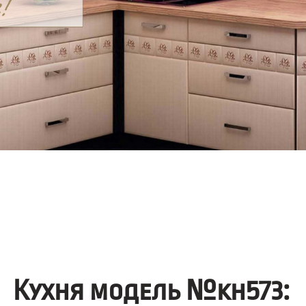
Кухня модель №kh573: