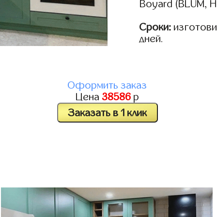
Boyard (BLUM, H
Сроки:
изготовим
дней.
Оформить заказ
Цена
38586
р
Заказать в 1 клик