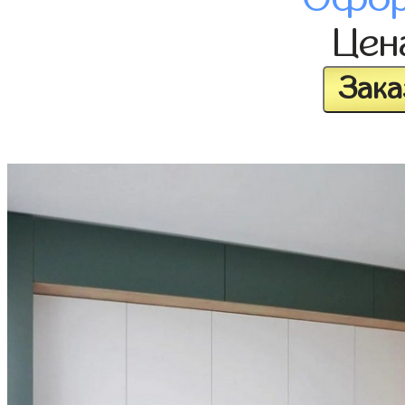
Це
Зака