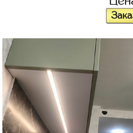
Це
Зака