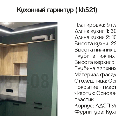
Кухонный гарнитур
( kh521)
Планировка: Уг
Длина кухни 1: 3
Длина кухни 2: 1
Высота кухни: 2
Высота нижних 
Глубина нижних
Высота верхних
Глубина верхни
Материал фасад
Столешница: Осн
покрытие - пласт
Фартук: Основа
пластик.
Корпус: ЛДСП У
Фурнитура: Кух