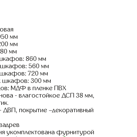
ловая
950 мм
200 мм
180 мм
шкафов: 860 мм
 шкафов: 560 мм
 шкафов: 720 мм
х шкафов: 300 мм
ов: МДФ в пленке ПВХ
ова - влагостойкое ДСП 38 мм,
ик.
- ДВП, покрытие –декоративный
вадрев
ня укомплектована фурнитурой