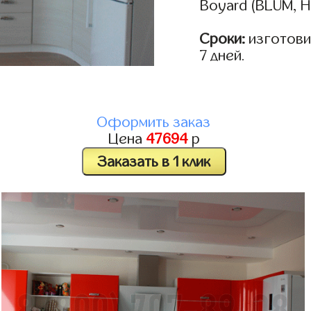
Boyard (BLUM, H
Сроки:
изготовим
7 дней.
Оформить заказ
Цена
47694
р
Заказать в 1 клик