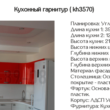
Кухонный гарнитур
( kh3570)
Планировка: Уг
Длина кухни 1: 3
Длина кухни 2: 1
Высота кухни: 2
Высота нижних 
Глубина нижних
Высота верхних
Глубина верхни
Материал фасад
Столешница: Осн
покрытие - пласт
Фартук: Основа
пластик.
Корпус: ЛДСП У
Фурнитура: Кух