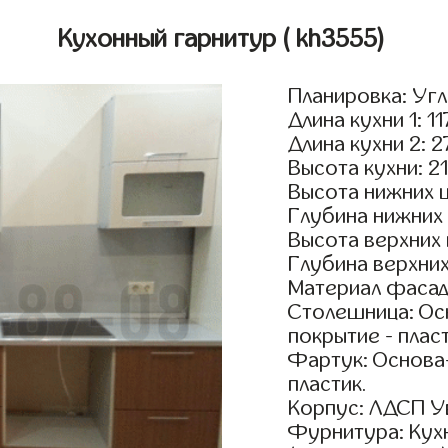
Кухонный гарнитур
( kh3555)
Планировка: Уг
Длина кухни 1: 1
Длина кухни 2: 
Высота кухни: 2
Высота нижних 
Глубина нижних
Высота верхних
Глубина верхни
Материал фасад
Столешница: Осн
покрытие - пласт
Фартук: Основа
пластик.
Корпус: ЛДСП У
Фурнитура: Кух