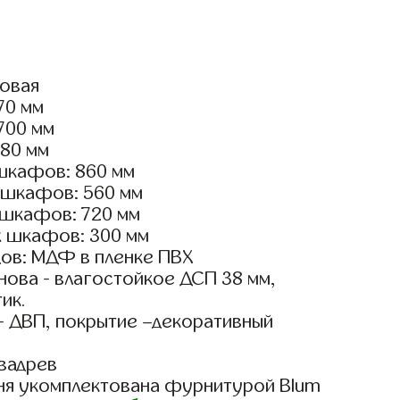
ловая
170 мм
2700 мм
180 мм
шкафов: 860 мм
 шкафов: 560 мм
 шкафов: 720 мм
х шкафов: 300 мм
ов: МДФ в пленке ПВХ
ова - влагостойкое ДСП 38 мм,
ик.
- ДВП, покрытие –декоративный
вадрев
ня укомплектована фурнитурой Blum