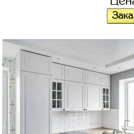
Це
Зака