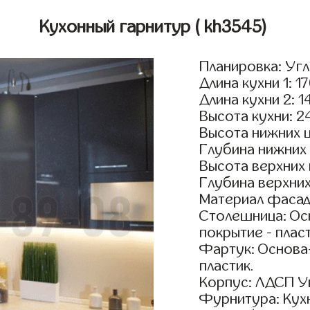
Кухонный гарнитур
( kh3545)
Планировка: Уг
Длина кухни 1: 1
Длина кухни 2: 1
Высота кухни: 2
Высота нижних 
Глубина нижних
Высота верхних
Глубина верхни
Материал фасад
Столешница: Осн
покрытие - пласт
Фартук: Основа
пластик.
Корпус: ЛДСП У
Фурнитура: Кух