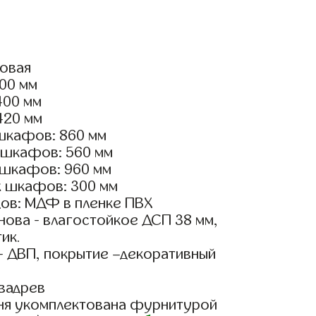
ловая
700 мм
400 мм
420 мм
шкафов: 860 мм
 шкафов: 560 мм
 шкафов: 960 мм
х шкафов: 300 мм
ов: МДФ в пленке ПВХ
ова - влагостойкое ДСП 38 мм,
ик.
- ДВП, покрытие –декоративный
вадрев
ня укомплектована фурнитурой