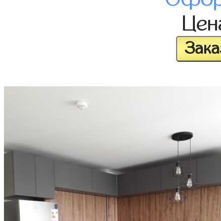
Це
Зака