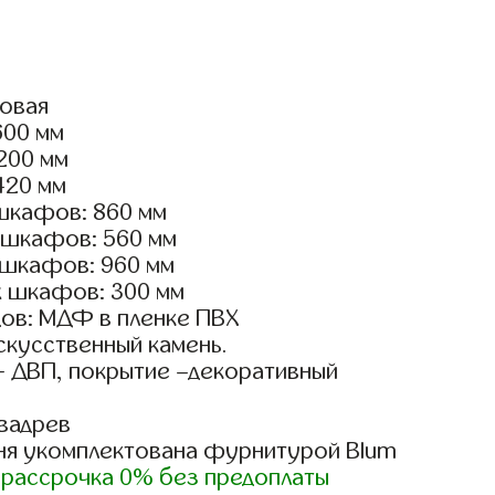
ловая
600 мм
2200 мм
420 мм
шкафов: 860 мм
 шкафов: 560 мм
 шкафов: 960 мм
х шкафов: 300 мм
ов: МДФ в пленке ПВХ
скусственный камень.
- ДВП, покрытие –декоративный
вадрев
ня укомплектована фурнитурой Blum
)
рассрочка 0% без предоплаты