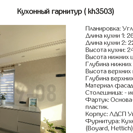
Кухонный гарнитур
( kh3503)
Планировка: Уг
Длина кухни 1: 2
Длина кухни 2: 
Высота кухни: 2
Высота нижних 
Глубина нижних
Высота верхних
Глубина верхни
Материал фасад
Столешница: - и
Фартук: Основа
пластик.
Корпус: ЛДСП У
Фурнитура: Кух
(Boyard, Hettich