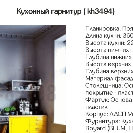
Кухонный гарнитур
( kh3494)
Планировка: Пр
Длина кухни: 36
Высота кухни: 2
Высота нижних 
Глубина нижних
Высота верхних
Глубина верхни
Материал фасад
Столешница: Осн
покрытие - пласт
Фартук: Основа
пластик.
Корпус: ЛДСП У
Фурнитура: Кух
Boyard (BLUM, H