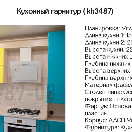
Кухонный гарнитур
( kh3487)
Планировка: Уг
Длина кухни 1: 1
Длина кухни 2: 
Высота кухни: 2
Высота нижних 
Глубина нижних
Высота верхних
Глубина верхни
Материал фасад
Столешница: Осн
покрытие - пласт
Фартук: Основа
пластик.
Корпус: ЛДСП У
Фурнитура: Кух