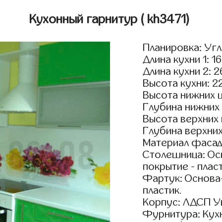
Кухонный гарнитур
( kh3471)
Планировка: Уг
Длина кухни 1: 1
Длина кухни 2: 
Высота кухни: 2
Высота нижних 
Глубина нижних
Высота верхних
Глубина верхни
Материал фасад
Столешница: Осн
покрытие - пласт
Фартук: Основа
пластик.
Корпус: ЛДСП У
Фурнитура: Кух