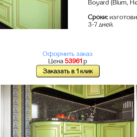
Boyard (Blum, He
Сроки:
изготови
3-7 дней.
Оформить заказ
Цена
53961
р
Заказать в 1 клик