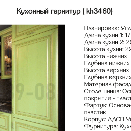
Кухонный гарнитур
( kh3460)
Планировка: Уг
Длина кухни 1: 1
Длина кухни 2: 
Высота кухни: 2
Высота нижних 
Глубина нижних
Высота верхних
Глубина верхни
Материал фасад
Столешница: Осн
покрытие - пласт
Фартук: Основа
пластик.
Корпус: ЛДСП У
Фурнитура: Кух