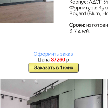
Корпус: ЛДСП У
Фурнитура: Кух
Boyard (Blum, He
Сроки:
изготови
3-7 дней.
Оформить заказ
Цена
37260
р
Заказать в 1 клик