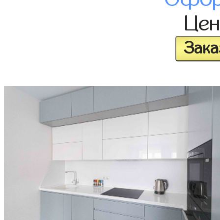
Це
Зака