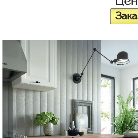
Це
Зака