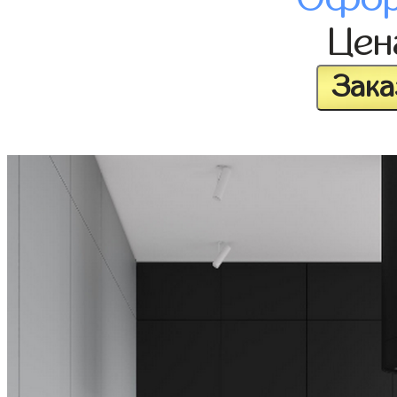
Це
Зака