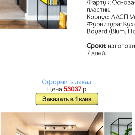
Фартук: Основа
пластик.
Корпус: ЛДСП У
Фурнитура: Кух
Boyard (Blum, He
Сроки:
изготовим
7 дней.
Оформить заказ
Цена
53037
р
Заказать в 1 клик