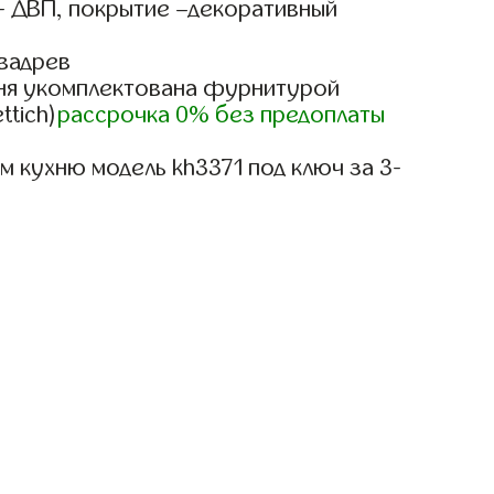
- ДВП, покрытие –декоративный
вадрев
ня укомплектована фурнитурой
ttich)
рассрочка 0% без предоплаты
 кухню модель kh3371 под ключ за 3-