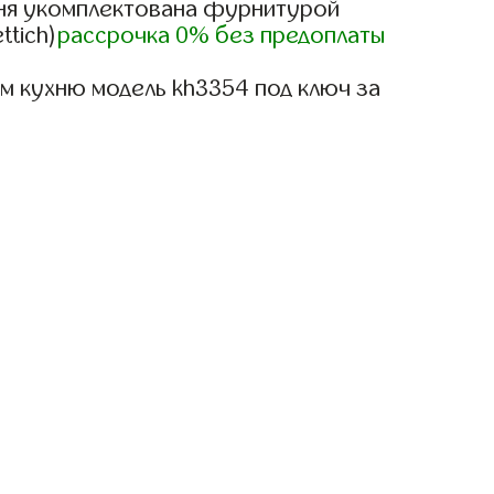
ня укомплектована фурнитурой
ttich)
рассрочка 0% без предоплаты
м кухню модель kh3354 под ключ за