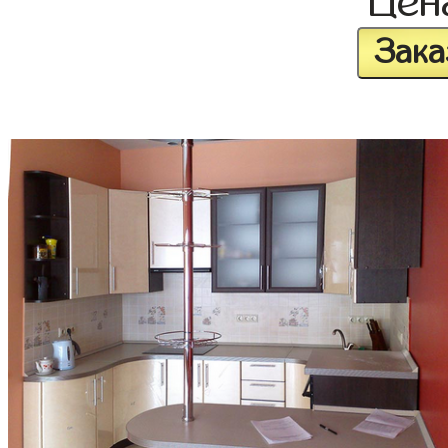
Це
Зака