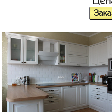
Це
Зака