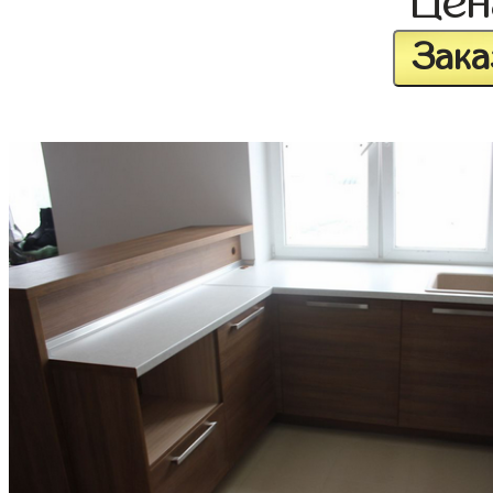
Це
Зака