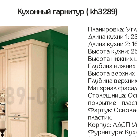
Кухонный гарнитур
( kh3289)
Планировка: Уг
Длина кухни 1: 2
Длина кухни 2: 1
Высота кухни: 2
Высота нижних 
Глубина нижних
Высота верхних
Глубина верхни
Материал фасад
Столешница: Осн
покрытие - пласт
Фартук: Основа
пластик.
Корпус: ЛДСП У
Фурнитура: Кух