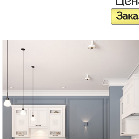
Це
Зака