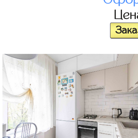
Це
Зака