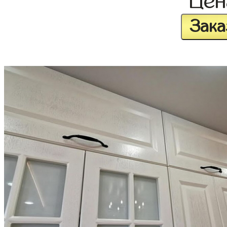
Це
Зака