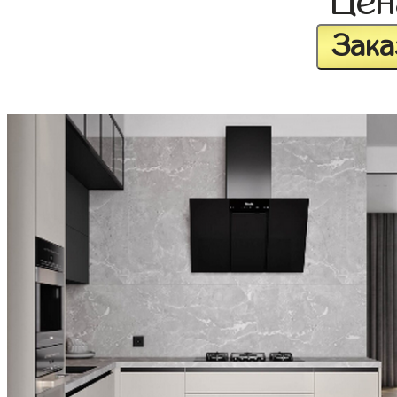
Це
Зака