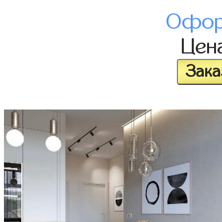
Офор
Цен
Зака