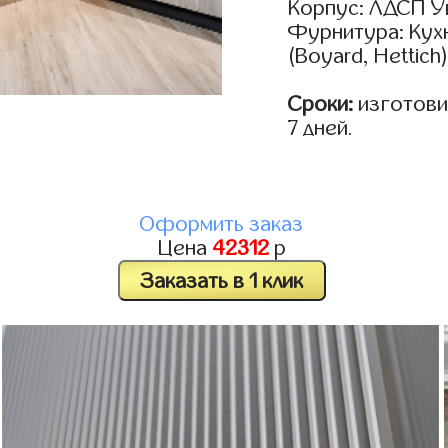
Корпус: ЛДСП У
Фурнитура: Кух
(Boyard, Hettich
Сроки:
изготовим
7 дней.
Оформить заказ
Цена
42312
р
Заказать в 1 клик