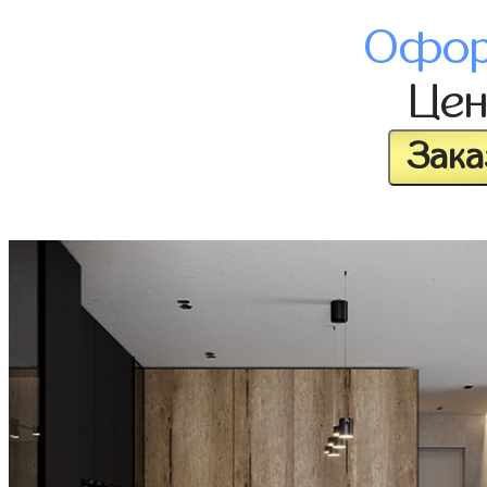
Офор
Це
Зака