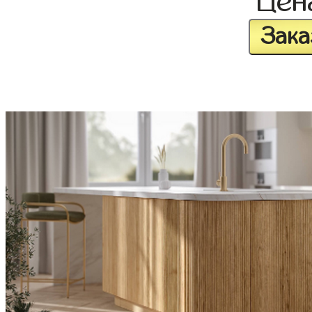
Це
Зака