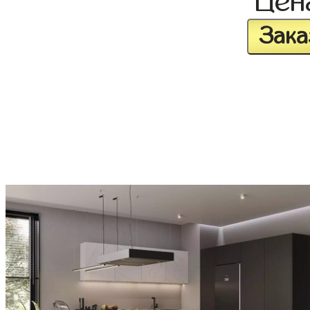
Це
Зака