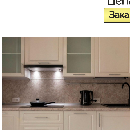
Це
Зака