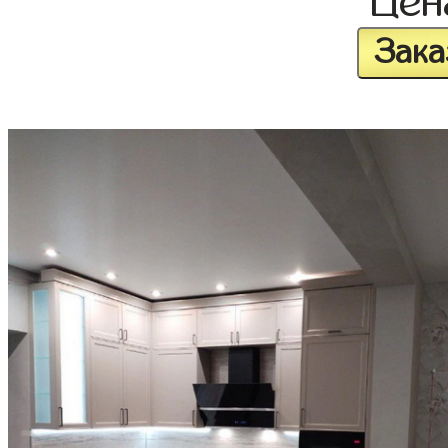
Це
Зака