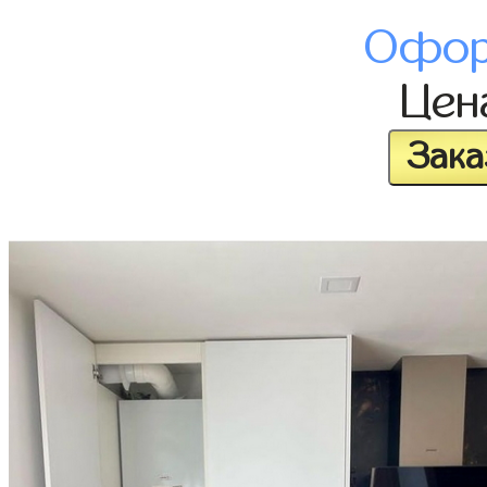
Офор
Це
Зака