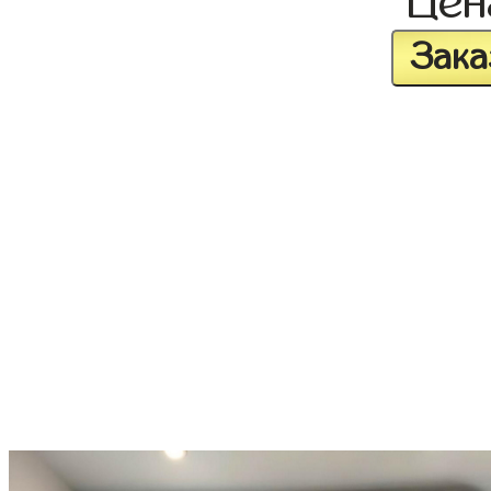
Це
Зака