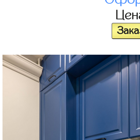
Це
Зака