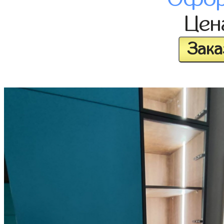
Це
Зака